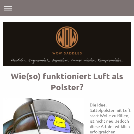
Wie(so) funktioniert Luft als
Polster?
Die Idee,
Sattelpolster mit Luft
statt Wolle zu füllen,
ist nicht neu. Jedoch
diese Art der wirklich
erfolgreichen