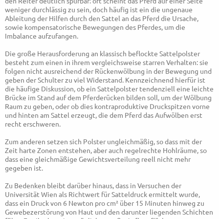
den Reiter deutlich spürbar: oft scheint das Pferd auf einer Seite
weniger durchlässig zu sein, doch häufig ist ein die ungenaue
Ableitung der Hilfen durch den Sattel an das Pferd die Ursache,
sowie kompensatorische Bewegungen des Pferdes, um die
Imbalance aufzufangen.
Die große Herausforderung an klassisch beflockte Sattelpolster
besteht zum einen in ihrem vergleichsweise starren Verhalten: sie
folgen nicht ausreichend der Rückenwölbung in der Bewegung und
geben der Schulter zu viel Widerstand. Kennzeichnend hierfür ist
die häufige Diskussion, ob ein Sattelpolster tendenziell eine leichte
Brücke im Stand auf dem Pferderücken bilden soll, um der Wölbung
Raum zu geben, oder ob dies kontraproduktive Druckspitzen vorne
und hinten am Sattel erzeugt, die dem Pferd das Aufwölben erst
recht erschweren.
Zum anderen setzen sich Polster ungleichmäßig, so dass mit der
Zeit harte Zonen entstehen, aber auch regelrechte Hohlräume, so
dass eine gleichmäßige Gewichtsverteilung reell nicht mehr
gegeben ist.
Zu Bedenken bleibt darüber hinaus, dass in Versuchen der
Universität Wien als Richtwert für Satteldruck ermittelt wurde,
dass ein Druck von 6 Newton pro cm² über 15 Minuten hinweg zu
Gewebezerstörung von Haut und den darunter liegenden Schichten