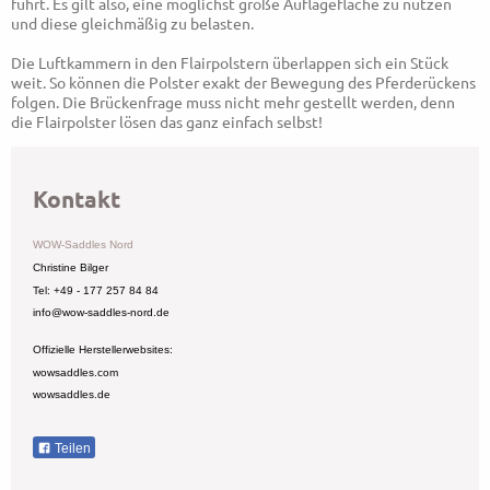
führt. Es gilt also, eine möglichst große Auflagefläche zu nutzen
und diese gleichmäßig zu belasten.
Die Luftkammern in den Flairpolstern überlappen sich ein Stück
weit. So können die Polster exakt der Bewegung des Pferderückens
folgen. Die Brückenfrage muss nicht mehr gestellt werden, denn
die Flairpolster lösen das ganz einfach selbst!
Kontakt
WOW-Saddles Nord
Christine Bilger
Tel: +49 - 177 257 84 84
info@wow-saddles-nord.de
Offizielle Herstellerwebsites:
wowsaddles.com
wowsaddles.de
Teilen